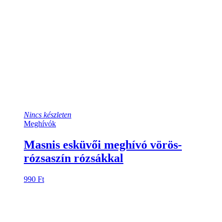
Nincs készleten
Meghívók
Masnis esküvői meghívó vörös-
rózsaszín rózsákkal
990
Ft