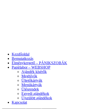
Kezdőoldal
Bemutatkozás
Élménykergető – PÁNIKSZOBÁK
Papírlabor – WEBSHOP
Ajándék kísérők
Meghívók
Ültetőkártyák
Menükártyák
Ülésrendek
Egyedi ajándékok
Újszülött ajándékok
Kapcsolat