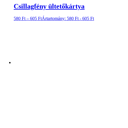
Csillagfény ültetőkártya
580
Ft
–
605
Ft
Ártartomány: 580 Ft - 605 Ft