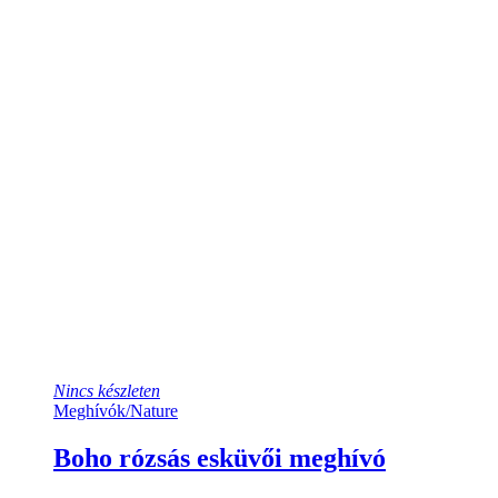
Nincs készleten
Meghívók
/
Nature
Boho rózsás esküvői meghívó