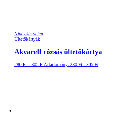
Nincs készleten
Ültetőkártyák
Akvarell rózsás ültetőkártya
280
Ft
–
305
Ft
Ártartomány: 280 Ft - 305 Ft