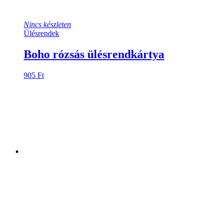
Nincs készleten
Ülésrendek
Boho rózsás ülésrendkártya
905
Ft