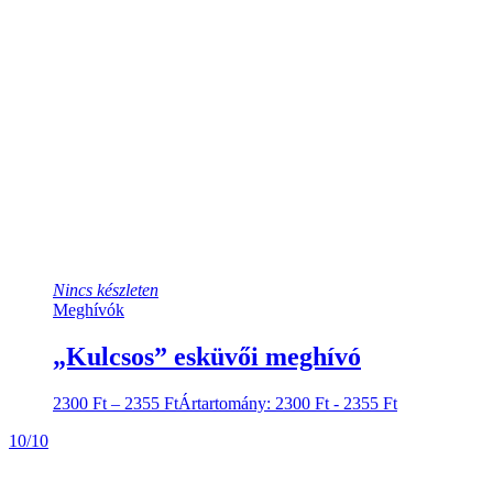
Nincs készleten
Meghívók
„Kulcsos” esküvői meghívó
2300
Ft
–
2355
Ft
Ártartomány: 2300 Ft - 2355 Ft
10/10